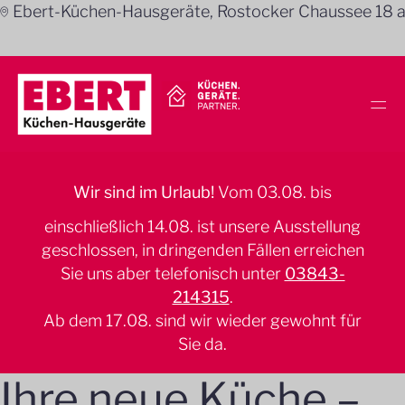
📍︎ Ebert-Küchen-Hausgeräte, Rostocker Chaussee 18 
═
Wir sind im Urlaub!
Vom 03.08. bis
einschließlich 14.08. ist unsere Ausstellung
geschlossen, in dringenden Fällen erreichen
Sie uns aber telefonisch unter
03843-
214315
.
Ab dem 17.08. sind wir wieder gewohnt für
Sie da.
Ihre neue Küche –