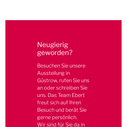
anfühlen lassen.
Ihre vorhandene Küche einbauen lassen? Wir
das neue Gerät irgendwann mal zickt – auch die
prüfen, was technisch möglich ist, passen bei
Reparatur übernehmen wir.
Bedarf Ausschnitte und Anschlüsse an und
integrieren die neue Technik so, dass sie sich
nahtlos in Ihre Küchenzeile einfügt.
Neugierig
geworden?
Besuchen Sie unsere
Ausstellung in
Güstrow, rufen Sie uns
an oder schreiben Sie
uns. Das Team Ebert
freut sich auf Ihren
Besuch und berät Sie
gerne persönlich.
Wir sind für Sie da in