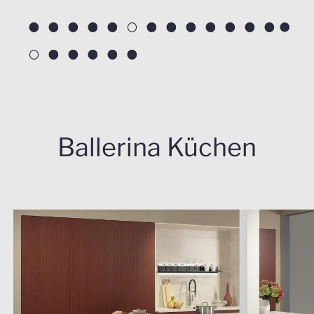
○
○
○
○
○
○
○
○
○
○
○
○
○
○
○
○
○
○
○
Ballerina Küchen